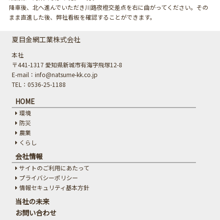
降車後、北へ進んでいただき川路夜橙交差点を右に曲がってください。その
まま直進した後、弊社看板を確認することができます。
夏目金網工業株式会社
本社
〒441-1317 愛知県新城市有海字飛塚12-8
E-mail：info@natsume-kk.co.jp
TEL：0536-25-1188
HOME
環境
防災
農業
くらし
会社情報
サイトのご利用にあたって
プライバシーポリシー
情報セキュリティ基本方針
当社の未来
お問い合わせ