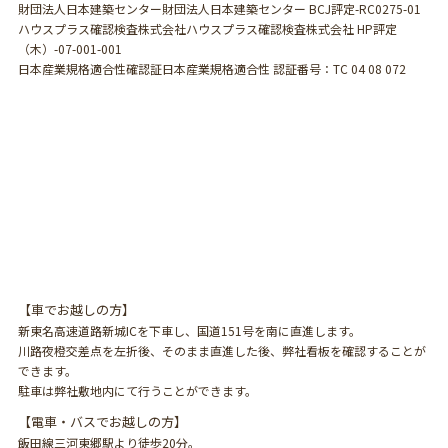
財団法人日本建築センター財団法人日本建築センター BCJ評定-RC0275-01
ハウスプラス確認検査株式会社ハウスプラス確認検査株式会社 HP評定
（木）-07-001-001
日本産業規格適合性確認証日本産業規格適合性 認証番号：TC 04 08 072
【車でお越しの方】
新東名高速道路新城ICを下車し、国道151号を南に直進します。
川路夜橙交差点を左折後、そのまま直進した後、弊社看板を確認することが
できます。
駐車は弊社敷地内にて行うことができます。
【電車・バスでお越しの方】
飯田線三河東郷駅より徒歩20分。