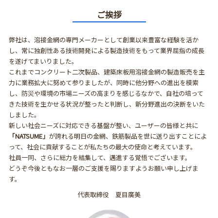
ご挨拶
弊社は、溶接金網の専門メーカーとして創業以来豊富な経験を活か
し、常に独創性ある技術開発による製造技術をもって業界屈指の成長
を遂げてまいりました。
これまでコンクリート二次製品、建築床板用溶接金網の製造販売を主
力に業務拡大に努めて参りましたが、同時に他分野への進出を模索
し、防災や環境の市場ニーズの高まりを感じるなかで、自社の培って
きた技術を生かせる状況が整ったと判断し、新分野進出の決断をいた
しました。
新しい社会ニーズに対応できる基盤が整い、ユーザーの皆様と共に
「NATSUME」
が誇れる明日の金網、鉄筋製品を世に送り出すことによ
って、社会に貢献することが私たちの最大の使命と考えています。
社員一同、さらに総力を結集して、邁進する覚悟でございます。
どうぞ今後ともなお一層のご支援を賜りますようお願い申し上げま
す。
代表取締役 夏目廣美