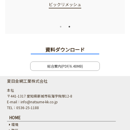
ビックリメッシュ
G
資料ダウンロード
総合案内(PDF/6.48MB)
夏目金網工業株式会社
本社
〒441-1317 愛知県新城市有海字飛塚12-8
E-mail：info@natsume-kk.co.jp
TEL：0536-25-1188
HOME
環境