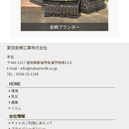
金網プランター
夏目金網工業株式会社
本社
〒441-1317 愛知県新城市有海字飛塚12-8
E-mail：info@natsume-kk.co.jp
TEL：0536-25-1188
HOME
環境
防災
農業
くらし
会社情報
サイトのご利用にあたって
プライバシーポリシー