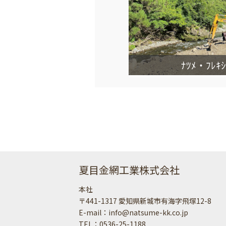
ﾅﾂﾒ・ﾌﾚｷ
夏目金網工業株式会社
本社
〒441-1317 愛知県新城市有海字飛塚12-8
E-mail：info@natsume-kk.co.jp
TEL：0536-25-1188